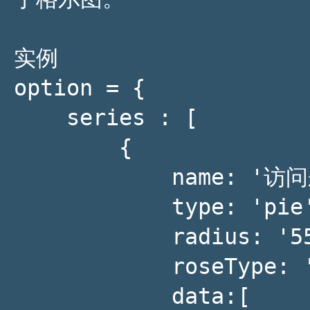
实例

option = {

    series : [

        {

            name: '访问来源',

            type: 'pie',

            radius: '55%',

            roseType: 'angle',

            data:[
