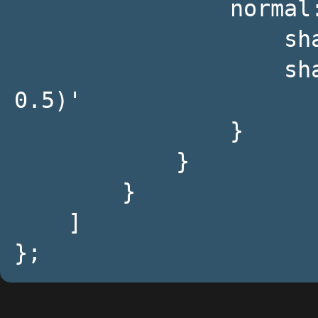
                normal: {

                    shadowBlur: 200,

                    shadowColor: 'rgba(0, 0, 0, 
0.5)'

                }

            }

        }

    ]
