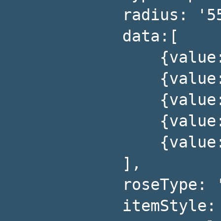
            radius: '55%',

            data:[

                {value:235, name:'视频广告'},

                {value:274, name:'联盟广告'},

                {value:310, name:'邮件营销'},

                {value:335, name:'直接访问'},

                {value:400, name:'搜索引擎'}

            ],

            roseType: 'angle',

            itemStyle: {
