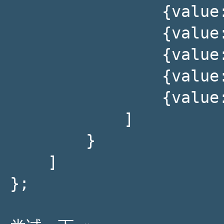
                {value:235, name:'视频广告'},

                {value:274, name:'联盟广告'},

                {value:310, name:'邮件营销'},

                {value:335, name:'直接访问'},

                {value:400, name:'搜索引擎'}

            ]

        }

    ]

};
