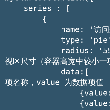
    series : [

        {

            name: '访问来源',

            type: 'pie',    // 设置图表类型为饼图

            radius: '55%',  // 饼图的半径，外半径为可
视区尺寸（容器高宽中较小一项）
            data:[          // 数据数组，name 为数据
项名称，value 为数据项值

                {value:235, name:'视频广告'},

                {value:274, name:'联盟广告'},
